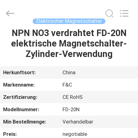
Copyright
©
2019
-
2020
Elektrischer Magnetschalter
industrial-
automationsensors.com.
All
NPN NO3 verdrahtet FD-20N
HAUS
Rights
Reserved.
elektrische Magnetschalter-
PRODUKTE
Zylinder-Verwendung
ÜBER
Herkunftsort:
China
UNS
Markenname:
F&C
Zertifizierung:
CE RoHS
FABRIK-
Modellnummer:
FD-20N
AUSFLUG
Min Bestellmenge:
Verhandelbar
QUALITÄTSKONTROLLE
Preis:
negotiable