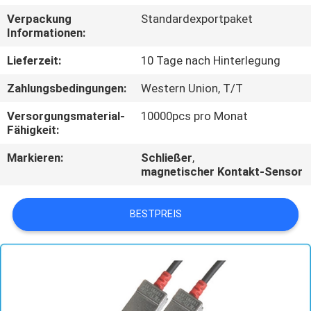
Verpackung
Standardexportpaket
TRETEN
Informationen:
SIE
Lieferzeit:
10 Tage nach Hinterlegung
MIT
Zahlungsbedingungen:
Western Union, T/T
UNS
Versorgungsmaterial-
10000pcs pro Monat
IN
Fähigkeit:
VERBINDUNG
Markieren:
Schließer
,
magnetischer Kontakt-Sensor
FORDERN
SIE
BESTPREIS
EIN
ZITAT
NACHRICHTEN